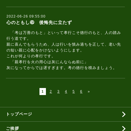
2022-06-26 09:55:00
心のともし㊺ 後悔先に立たず
「考は万善のもと」といって孝行こそ徳行のもと、人の踏み
行う道です。
親に喜んでもらうため、人は行いを慎み過ちを正して、老い先
の短い親に心配をかけないようにします。
これが何よりの孝行です。
「親孝行を火の用心は灰にんならぬ前に」
灰になってからでは遅すぎます。考の徳行を積みましょう。
1
2
3
4
5
6
»
トップページ
ご挨拶