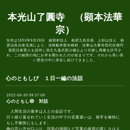
本光山了圓寺 （顕本法華
宗）
当寺は1653年9月28日 綾部村住人 柏原九良兵衛、上杉は住人 柏
原治良兵衛兄弟により、当時船井郡木崎村、法華山大乗寺四代住僧円
覚院日眞聖人を請待し領主九鬼式部少補公より引移し再建を許可さ
れ、この綾部の地にお寺を開かれたのが始まりです。それから長い長
い歴史の中に存在し続けてきました。
心のともしび １日一編の法話
2022-06-30 09:37:00
心のともし㊾ 対話
人間生活の基本は人との会話です。
日々繰り返せれていく生活の中での言葉遣いは、相手を愉快に
もし不愉快にもします。
物の言い方や口ぶり、語気の強弱など言葉の表現の貧しさは人