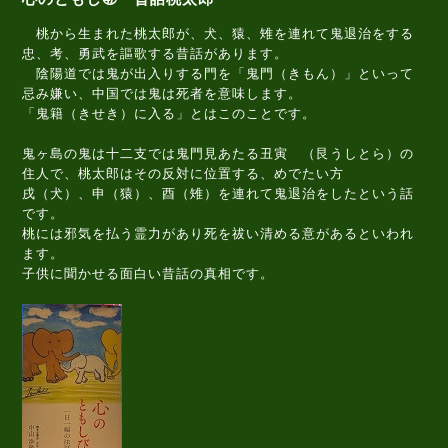
桃から生まれた桃太郎が、犬、猿、雉を連れて鬼退治をする
忠、考、勇武を謳歌する昔話があります。
陰陽道では鬼が出入りする門を「鬼門（きもん）」といって
忌み嫌い、中国では鬼は死者を意味します。
「鬼籍（きせき）に入る」とはこのことです。
鬼ヶ島の鬼は十二支では鬼門見あたる丑寅 （艮うしとら）の
住人で、桃太郎はその反対に位置する、めでたい方
戌（犬）、申（猿）、酉（雉）を連れて鬼退治をしたという話
です。
桃には邪気を払う霊力があり死を祓い清める意があるといわれ
ます。
子供に聞かせる面白い昔話の真相です。