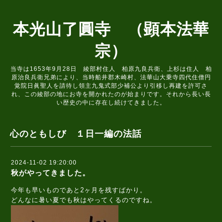
本光山了圓寺 （顕本法華
宗）
当寺は1653年9月28日 綾部村住人 柏原九良兵衛、上杉は住人 柏
原治良兵衛兄弟により、当時船井郡木崎村、法華山大乗寺四代住僧円
覚院日眞聖人を請待し領主九鬼式部少補公より引移し再建を許可さ
れ、この綾部の地にお寺を開かれたのが始まりです。それから長い長
い歴史の中に存在し続けてきました。
心のともしび １日一編の法話
2024-11-02 19:20:00
秋がやってきました。
今年も早いものであと2ヶ月を残すばかり。
どんなに暑い夏でも秋はやってくるのですね。