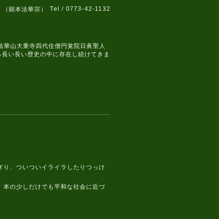
Tel / 0773-42-1132
 （顕本法華宗）
、法華山大乗寺四代住僧円覚院日眞聖人
ら長い長い歴史の中に存在し続けてきま
ぎり、ついついイライラしたりつっけ
、本の少しだけでも平和な社会に近づ