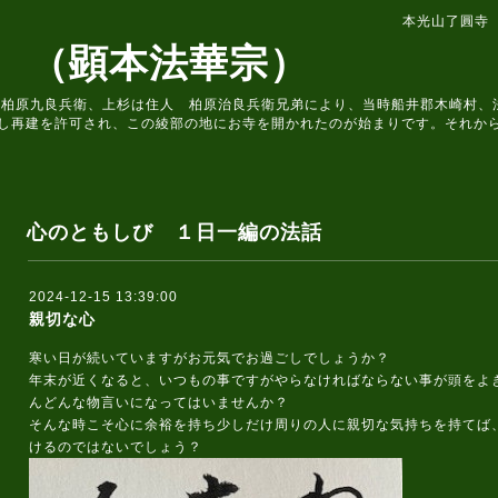
本光山了圓寺
 （顕本法華宗）
住人 柏原九良兵衛、上杉は住人 柏原治良兵衛兄弟により、当時船井郡木崎村
し再建を許可され、この綾部の地にお寺を開かれたのが始まりです。それか
心のともしび １日一編の法話
2024-12-15 13:39:00
親切な心
寒い日が続いていますがお元気でお過ごしでしょうか？
年末が近くなると、いつもの事ですがやらなければならない事が頭をよ
んどんな物言いになってはいませんか？
そんな時こそ心に余裕を持ち少しだけ周りの人に親切な気持ちを持てば
けるのではないでしょう？