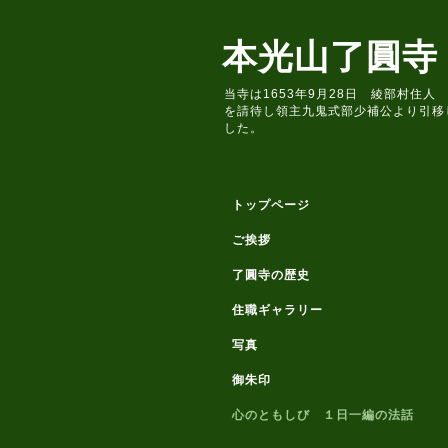
本光山了圓寺
当寺は1653年9月28日 綾部村
を請待し領主九鬼式部少補公より引移
した。
トップページ
ご挨拶
了圓寺の歴史
住職ギャラリー
写真
御朱印
心のともしび １日一編の法話