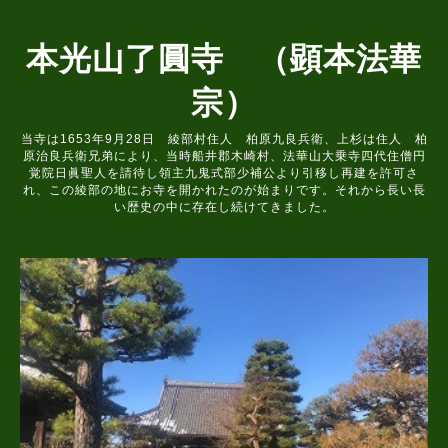
本光山了圓寺 （顕本法華
宗）
当寺は1653年9月28日 綾部村住人 柏原九良兵衛、上杉は住人 柏
原治良兵衛兄弟により、当時船井郡木崎村、法華山大乗寺四代住僧円
覚院日眞聖人を請待し領主九鬼式部少補公より引移し再建を許可さ
れ、この綾部の地にお寺を開かれたのが始まりです。それから長い長
い歴史の中に存在し続けてきました。