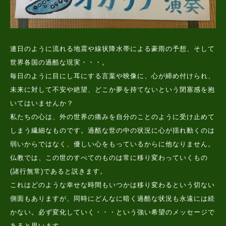
連日のように流れる地震や線状
降水帯による豪雨の予想、そして
世界各国の過酷な現実・・・。
毎日のように目にし耳にする言葉や映像に、心が締め付けられ、
未来に対して不安や絶望、どこか夢を持てないという閉塞感を抱
いてはいませんか？
私たちの心は、外の世界の痛みを自分のことのように受け止めて
しまう繊細なものです。過酷な世の中の状況に心が揺れ動くのは
弱いからではなく、優しい心をもっているからに他なりません。
仏教では、この世のすべてのものは常に移り変わっていくもの
(諸行無常)であると説きます。
これはどのような幸せな時間もいつかは移り変わるという切ない
側面もありますが、同時にどんなに暗く過酷な状況も永遠には続
かない。必ず変化していく・・・という強い希望のメッセージで
あると思います。