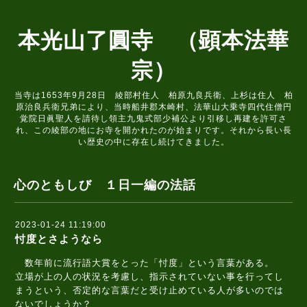
本光山了圓寺 （顕本法華
宗）
当寺は1653年9月28日 綾部村住人 柏原九良兵衛、上杉は住人 柏
原治良兵衛兄弟により、当時船井郡木崎村、法華山大乗寺四代住僧円
覚院日眞聖人を請待し領主九鬼式部少補公より引移し再建を許可さ
れ、この綾部の地にお寺を開かれたのが始まりです。それから長い長
い歴史の中に存在し続けてきました。
心のともしび １日一編の法話
2023-01-24 11:19:00
忖度とさようなら
数年前に流行語大賞をとった「忖度」という言葉がある。
立場が上の人の状況を考慮し、指示されていない事を行ってし
まうという、否定的な言葉だと受け止めている人が多いのでは
ないでしょうか？