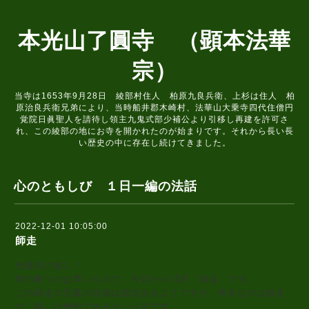
本光山了圓寺 （顕本法華
宗）
当寺は1653年9月28日 綾部村住人 柏原九良兵衛、上杉は住人 柏
原治良兵衛兄弟により、当時船井郡木崎村、法華山大乗寺四代住僧円
覚院日眞聖人を請待し領主九鬼式部少補公より引移し再建を許可さ
れ、この綾部の地にお寺を開かれたのが始まりです。それから長い長
い歴史の中に存在し続けてきました。
心のともしび １日一編の法話
2022-12-01 10:05:00
師走
光陰矢の如し！
時の断つのは早いもので、今日から12月「師走」です。
この師走の言葉の語源は諸説あるようですが、有名なのは師走
の「師」は僧侶であるという説です。