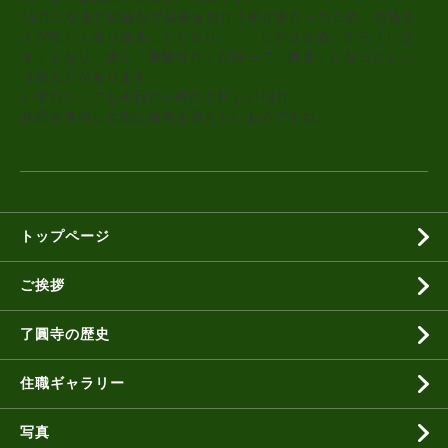
12月になると読経など仏事をお行う家が多かったため、お坊さ
んが忙しく走り回ることとなり、「「しがはせる」から「しは
す」となり、後に「師馳せ月」が誤って「師走」になっととい
う説んどがあります。
いずれにしても今日から何かと忙しい12月。
体調を管理し元気に新年を迎えたいものですね。
トップページ
ご挨拶
了圓寺の歴史
住職ギャラリー
写真