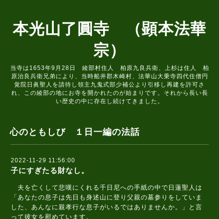
本光山了圓寺 （顕本法華
宗）
当寺は1653年9月28日 綾部村住人 柏原九良兵衛、上杉は住人 柏
原治良兵衛兄弟により、当時船井郡木崎村、法華山大乗寺四代住僧円
覚院日眞聖人を請待し領主九鬼式部少補公より引移し再建を許可さ
れ、この綾部の地にお寺を開かれたのが始まりです。それから長い長
い歴史の中に存在し続けてきました。
心のともしび １日一編の法話
2022-11-29 11:56:00
子にすぎたる財なし。
夫を亡くして悲嘆にくれる千日尼への手紙の中で日蓮聖人は
「あなたの息子は先日も身述山に登り父親の墓参りをしていま
した、あんなに親孝行な息子がいるではありませんか。」と言
って彼女を慰めています。