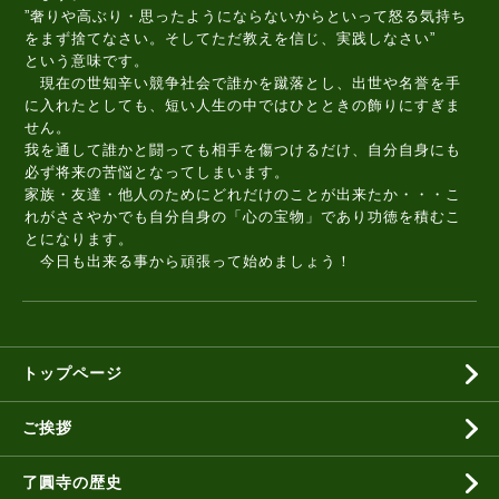
”奢りや高ぶり・思ったようにならないからといって怒る気持ち
をまず捨てなさい。そしてただ教えを信じ、実践しなさい”
という意味です。
現在の世知辛い競争社会で誰かを蹴落とし、出世や名誉を手
に入れたとしても、短い人生の中ではひとときの飾りにすぎま
せん。
我を通して誰かと闘っても相手を傷つけるだけ、自分自身にも
必ず将来の苦悩となってしまいます。
家族・友達・他人のためにどれだけのことが出来たか・・・こ
れがささやかでも自分自身の「心の宝物」であり功徳を積むこ
とになります。
今日も出来る事から頑張って始めましょう！
トップページ
ご挨拶
了圓寺の歴史