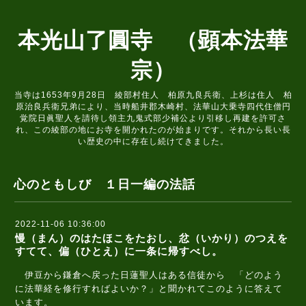
本光山了圓寺 （顕本法華
宗）
当寺は1653年9月28日 綾部村住人 柏原九良兵衛、上杉は住人 柏
原治良兵衛兄弟により、当時船井郡木崎村、法華山大乗寺四代住僧円
覚院日眞聖人を請待し領主九鬼式部少補公より引移し再建を許可さ
れ、この綾部の地にお寺を開かれたのが始まりです。それから長い長
い歴史の中に存在し続けてきました。
心のともしび １日一編の法話
2022-11-06 10:36:00
慢（まん）のはたほこをたおし、忿（いかり）のつえを
すてて、偏（ひとえ）に一条に帰すべし。
伊豆から鎌倉へ戻った日蓮聖人はある信徒から 「どのよう
に法華経を修行すればよいか？」と聞かれてこのように答えて
います。