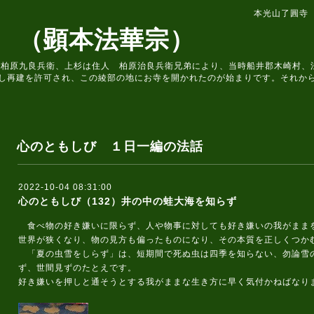
本光山了圓寺
 （顕本法華宗）
住人 柏原九良兵衛、上杉は住人 柏原治良兵衛兄弟により、当時船井郡木崎村
し再建を許可され、この綾部の地にお寺を開かれたのが始まりです。それか
心のともしび １日一編の法話
2022-10-04 08:31:00
心のともしび（132）井の中の蛙大海を知らず
食べ物の好き嫌いに限らず、人や物事に対しても好き嫌いの我がまま
世界が狭くなり、物の見方も偏ったものになり、その本質を正しくつか
「夏の虫雪をしらず」は、短期間で死ぬ虫は四季を知らない、勿論雪
ず、世間見ずのたとえです。
好き嫌いを押しと通そうとする我がままな生き方に早く気付かねばなり