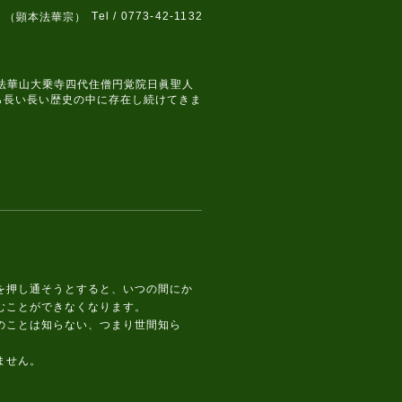
Tel / 0773-42-1132
 （顕本法華宗）
、法華山大乗寺四代住僧円覚院日眞聖人
ら長い長い歴史の中に存在し続けてきま
を押し通そうとすると、いつの間にか
むことができなくなります。
のことは知らない、つまり世間知ら
ません。