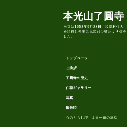
本光山了圓寺
当寺は1653年9月28日 綾部村
を請待し領主九鬼式部少補公より引移
した。
トップページ
ご挨拶
了圓寺の歴史
住職ギャラリー
写真
御朱印
心のともしび １日一編の法話