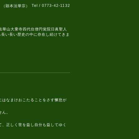
Tel / 0773-42-1132
 （顕本法華宗）
、法華山大乗寺四代住僧円覚院日眞聖人
ら長い長い歴史の中に存在し続けてきま
にはなまけおこたることをさす懈怠が
せん。
て、正しく世を益し自分も益してゆく