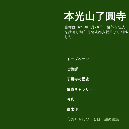
本光山了圓寺
当寺は1653年9月28日 綾部村
を請待し領主九鬼式部少補公より引移
した。
トップページ
ご挨拶
了圓寺の歴史
住職ギャラリー
写真
御朱印
心のともしび １日一編の法話