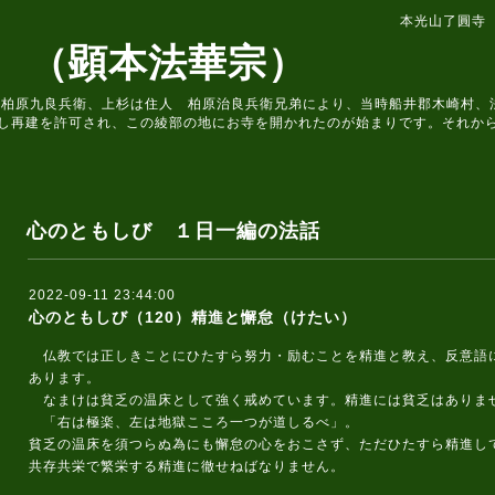
本光山了圓寺
 （顕本法華宗）
住人 柏原九良兵衛、上杉は住人 柏原治良兵衛兄弟により、当時船井郡木崎村
し再建を許可され、この綾部の地にお寺を開かれたのが始まりです。それか
心のともしび １日一編の法話
2022-09-11 23:44:00
心のともしび（120）精進と懈怠（けたい）
仏教では正しきことにひたすら努力・励むことを精進と教え、反意語
あります。
なまけは貧乏の温床として強く戒めています。精進には貧乏はありま
「右は極楽、左は地獄こころ一つが道しるべ」。
貧乏の温床を須つらぬ為にも懈怠の心をおこさず、ただひたすら精進し
共存共栄で繁栄する精進に徹せねばなりません。