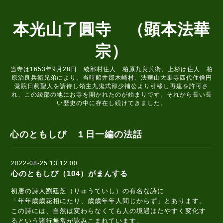
本光山了圓寺 （顕本法華
宗）
当寺は1653年9月28日 綾部村住人 柏原九良兵衛、上杉は住人 柏
原治良兵衛兄弟により、当時船井郡木崎村、法華山大乗寺四代住僧円
覚院日眞聖人を請待し領主九鬼式部少補公より引移し再建を許可さ
れ、この綾部の地にお寺を開かれたのが始まりです。それから長い長
い歴史の中に存在し続けてきました。
心のともしび １日一編の法話
2022-08-25 13:12:00
心のともしび（104）がまんする
初唐の詩人劉廷芝（りゅうていし）の有名な詩に
「年年歳歳花相にたり、歳歳年年人間じからず」とあります。
この詩には、自然は変わらなくても人の境遇はたやすく変化す
るという諸行無常が詠みこまれています。