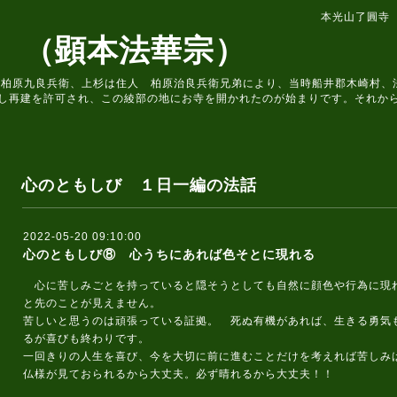
本光山了圓寺
 （顕本法華宗）
住人 柏原九良兵衛、上杉は住人 柏原治良兵衛兄弟により、当時船井郡木崎村
し再建を許可され、この綾部の地にお寺を開かれたのが始まりです。それか
心のともしび １日一編の法話
2022-05-20 09:10:00
心のともしび⑧ 心うちにあれば色そとに現れる
心に苦しみごとを持っていると隠そうとしても自然に顔色や行為に現
と先のことが見えません。
苦しいと思うのは頑張っている証拠。 死ぬ有機があれば、生きる勇気
るが喜びも終わりです。
一回きりの人生を喜び、今を大切に前に進むことだけを考えれば苦しみ
仏様が見ておられるから大丈夫。必ず晴れるから大丈夫！！