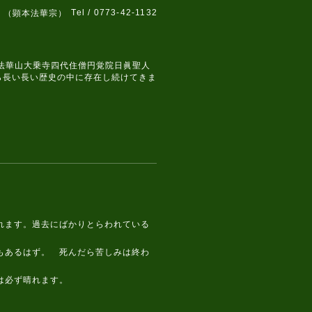
Tel / 0773-42-1132
 （顕本法華宗）
、法華山大乗寺四代住僧円覚院日眞聖人
ら長い長い歴史の中に存在し続けてきま
れます。過去にばかりとらわれている
もあるはず。 死んだら苦しみは終わ
は必ず晴れます。