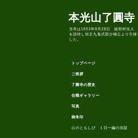
本光山了圓寺
当寺は1653年9月28日 綾部村
を請待し領主九鬼式部少補公より引移
した。
トップページ
ご挨拶
了圓寺の歴史
住職ギャラリー
写真
御朱印
心のともしび １日一編の法話