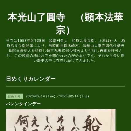
本光山了圓寺 （顕本法華
宗）
当寺は1653年9月28日 綾部村住人 柏原九良兵衛、上杉は住人 柏
原治良兵衛兄弟により、当時船井郡木崎村、法華山大乗寺四代住僧円
覚院日眞聖人を請待し領主九鬼式部少補公より引移し再建を許可さ
れ、この綾部の地にお寺を開かれたのが始まりです。それから長い長
い歴史の中に存在し続けてきました。
日めくりカレンダー
2023-02-14 (Tue) - 2023-02-14 (Tue)
日めくり
バレンタインデー