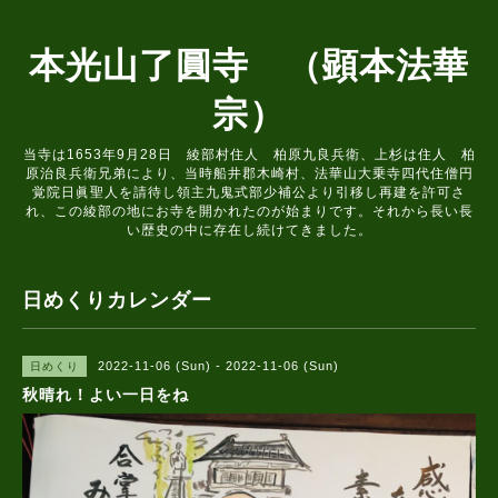
本光山了圓寺 （顕本法華
宗）
当寺は1653年9月28日 綾部村住人 柏原九良兵衛、上杉は住人 柏
原治良兵衛兄弟により、当時船井郡木崎村、法華山大乗寺四代住僧円
覚院日眞聖人を請待し領主九鬼式部少補公より引移し再建を許可さ
れ、この綾部の地にお寺を開かれたのが始まりです。それから長い長
い歴史の中に存在し続けてきました。
日めくりカレンダー
2022-11-06 (Sun) - 2022-11-06 (Sun)
日めくり
秋晴れ！よい一日をね