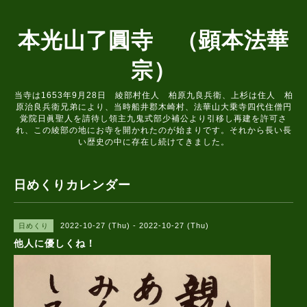
本光山了圓寺 （顕本法華
宗）
当寺は1653年9月28日 綾部村住人 柏原九良兵衛、上杉は住人 柏
原治良兵衛兄弟により、当時船井郡木崎村、法華山大乗寺四代住僧円
覚院日眞聖人を請待し領主九鬼式部少補公より引移し再建を許可さ
れ、この綾部の地にお寺を開かれたのが始まりです。それから長い長
い歴史の中に存在し続けてきました。
日めくりカレンダー
2022-10-27 (Thu) - 2022-10-27 (Thu)
日めくり
他人に優しくね！