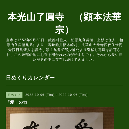
本光山了圓寺 （顕本法華
宗）
当寺は1653年9月28日 綾部村住人 柏原九良兵衛、上杉は住人 柏
原治良兵衛兄弟により、当時船井郡木崎村、法華山大乗寺四代住僧円
覚院日眞聖人を請待し領主九鬼式部少補公より引移し再建を許可さ
れ、この綾部の地にお寺を開かれたのが始まりです。それから長い長
い歴史の中に存在し続けてきました。
日めくりカレンダー
2022-10-06 (Thu) - 2022-10-06 (Thu)
日めくり
「愛」の力