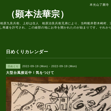
本光山了圓寺
 （顕本法華宗）
住人 柏原九良兵衛、上杉は住人 柏原治良兵衛兄弟により、当時船井郡木崎村
し再建を許可され、この綾部の地にお寺を開かれたのが始まりです。それか
日めくりカレンダー
2022-09-19 (Mon) - 2022-09-19 (Mon)
日めくり
大型台風接近中！気をつけて