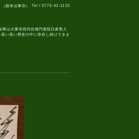
Tel / 0773-42-1132
 （顕本法華宗）
、法華山大乗寺四代住僧円覚院日眞聖人
ら長い長い歴史の中に存在し続けてきま