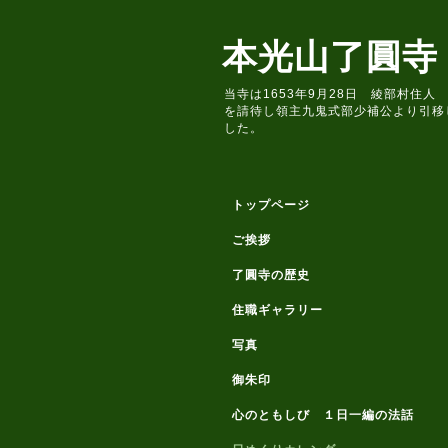
本光山了圓寺
当寺は1653年9月28日 綾部村
を請待し領主九鬼式部少補公より引移
した。
トップページ
ご挨拶
了圓寺の歴史
住職ギャラリー
写真
御朱印
心のともしび １日一編の法話