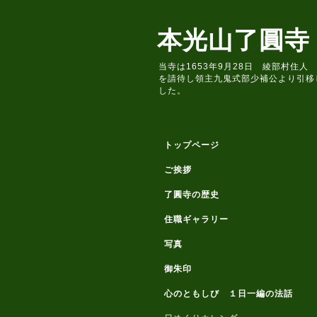
本光山了圓寺
当寺は1653年9月28日 綾部村
を請待し領主九鬼式部少補公より引移
した。
トップページ
ご挨拶
了圓寺の歴史
住職ギャラリー
写真
御朱印
心のともしび １日一編の法話