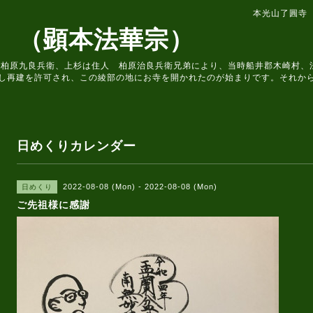
本光山了圓寺
 （顕本法華宗）
住人 柏原九良兵衛、上杉は住人 柏原治良兵衛兄弟により、当時船井郡木崎村
し再建を許可され、この綾部の地にお寺を開かれたのが始まりです。それか
日めくりカレンダー
2022-08-08 (Mon) - 2022-08-08 (Mon)
日めくり
ご先祖様に感謝