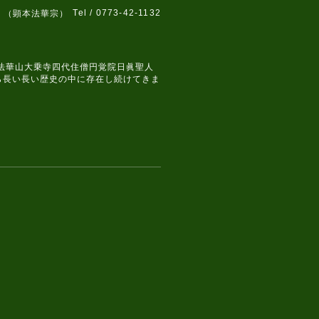
Tel / 0773-42-1132
 （顕本法華宗）
、法華山大乗寺四代住僧円覚院日眞聖人
ら長い長い歴史の中に存在し続けてきま