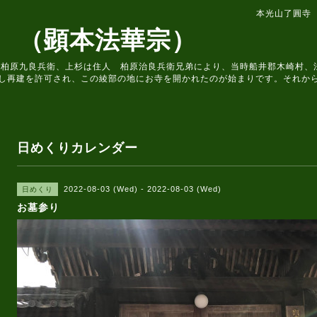
本光山了圓寺
 （顕本法華宗）
住人 柏原九良兵衛、上杉は住人 柏原治良兵衛兄弟により、当時船井郡木崎村
し再建を許可され、この綾部の地にお寺を開かれたのが始まりです。それか
日めくりカレンダー
2022-08-03 (Wed) - 2022-08-03 (Wed)
日めくり
お墓参り