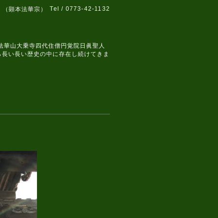
Tel / 0773-42-1132
 （顕本法華宗）
、法華山大乗寺四代住僧円覚院日眞聖人
ら長い長い歴史の中に存在し続けてきま