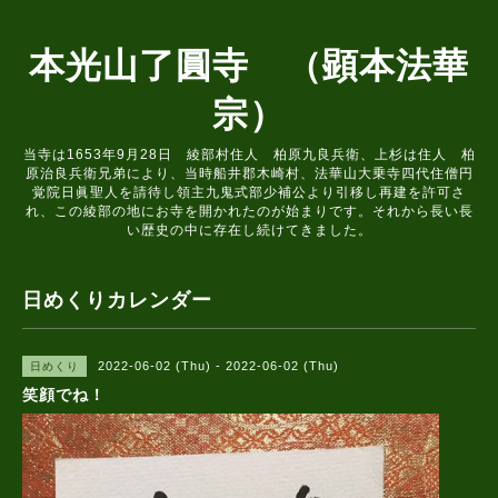
本光山了圓寺 （顕本法華
宗）
当寺は1653年9月28日 綾部村住人 柏原九良兵衛、上杉は住人 柏
原治良兵衛兄弟により、当時船井郡木崎村、法華山大乗寺四代住僧円
覚院日眞聖人を請待し領主九鬼式部少補公より引移し再建を許可さ
れ、この綾部の地にお寺を開かれたのが始まりです。それから長い長
い歴史の中に存在し続けてきました。
日めくりカレンダー
2022-06-02 (Thu) - 2022-06-02 (Thu)
日めくり
笑顔でね！